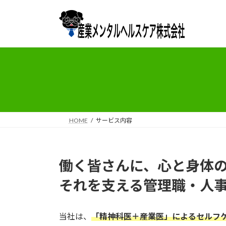
コ
ナ
ン
ビ
テ
ゲ
ン
ー
ツ
シ
へ
ョ
ス
ン
キ
に
ッ
移
プ
動
HOME
サービス内容
働く皆さんに、心と身体
それを支える管理職・人
当社は、
「精神科医＋産業医」によるセルフ