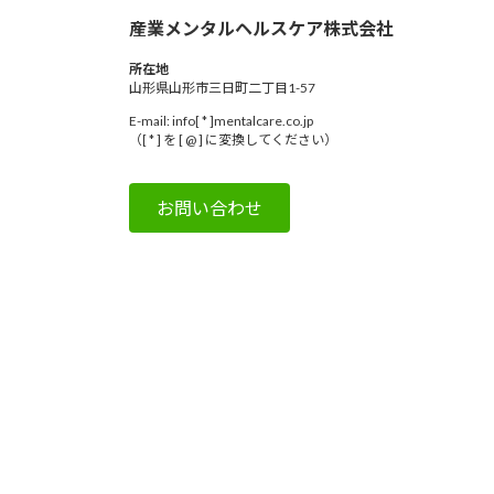
産業メンタルヘルスケア株式会社
所在地
山形県山形市三日町二丁目1-57
E-mail: info[ * ]mentalcare.co.jp
（[ * ] を [ @ ] に変換してください）
お問い合わせ