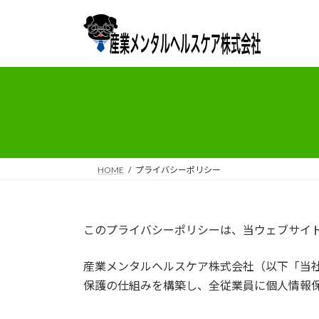
コ
ナ
ン
ビ
テ
ゲ
ン
ー
ツ
シ
へ
ョ
ス
ン
キ
に
ッ
移
プ
動
HOME
プライバシーポリシー
このプライバシーポリシーは、当ウェブサイ
産業メンタルヘルスケア株式会社（以下「当
保護の仕組みを構築し、全従業員に個人情報