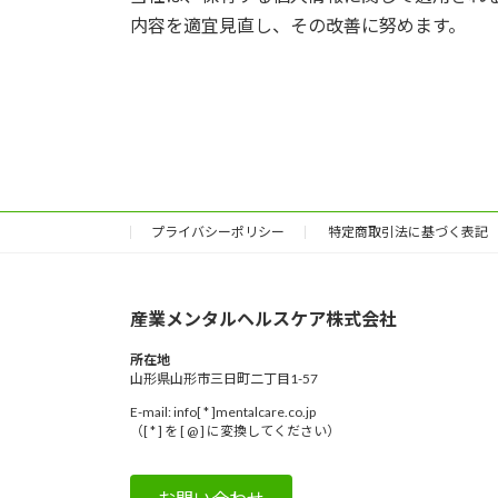
内容を適宜見直し、その改善に努めます。
プライバシーポリシー
特定商取引法に基づく表記
産業メンタルヘルスケア株式会社
所在地
山形県山形市三日町二丁目1-57
E-mail: info[ * ]mentalcare.co.jp
（[ * ] を [ @ ] に変換してください）