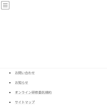
コ
ナ
ン
ビ
テ
ゲ
ン
ー
ツ
シ
へ
ョ
サイトマップ
ス
ン
キ
に
ッ
移
プ
動
HOME
サイトマップ
HOME
お問い合わせ
お知らせ
オンライン研修委託規約
サイトマップ